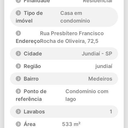
Finalidade
Residencial
Tipo de
Casa em
imóvel
condomínio
Rua Presbítero Francisco
Endereço
Rocha de Oliveira
, 72,5
Cidade
Jundiaí - SP
Região
jundiaí
Bairro
Medeiros
Ponto de
Condomínio com
referência
lago
Lavabos
1
Área
533 m²