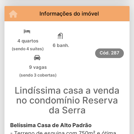
Informações do imóvel
4 quartos
6 banh.
(sendo 4 suítes)
Cód.
287
9 vagas
(sendo 3 cobertas)
Lindíssima casa a venda
no condomínio Reserva
da Serra
Belíssima Casa de Alto Padrão
- Terreno de esquina com 750m² e ótima