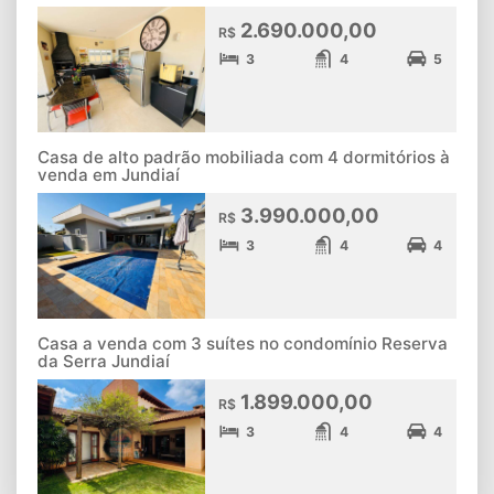
2.690.000,00
R$
3
4
5
Casa de alto padrão mobiliada com 4 dormitórios à
venda em Jundiaí
3.990.000,00
R$
3
4
4
Casa a venda com 3 suítes no condomínio Reserva
da Serra Jundiaí
1.899.000,00
R$
3
4
4